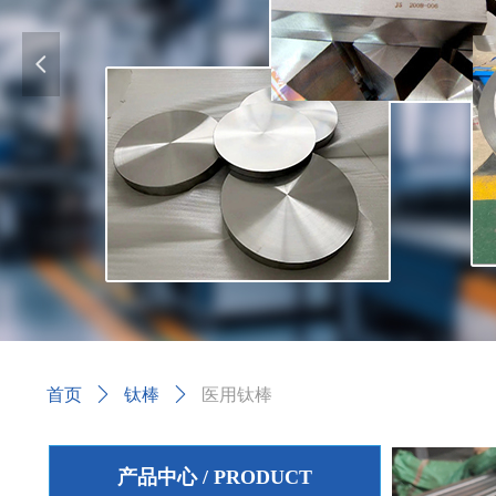
넳
首页
ꄲ
钛棒
ꄲ
医用钛棒
产品中心 / PRODUCT