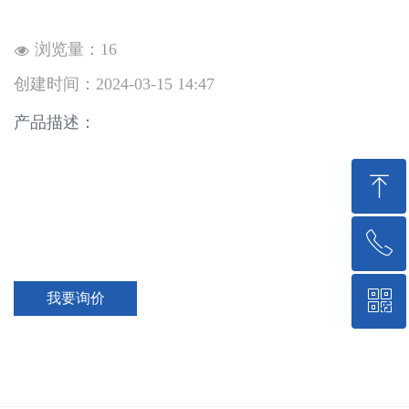
浏览量：
16
넶
创建时间：
2024-03-15
14:47
产品描述：
ꁸ
ꂅ
回到顶部
ꀥ
我要询价
15771715508
微信二维码