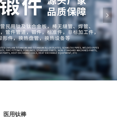
넲
医用钛棒