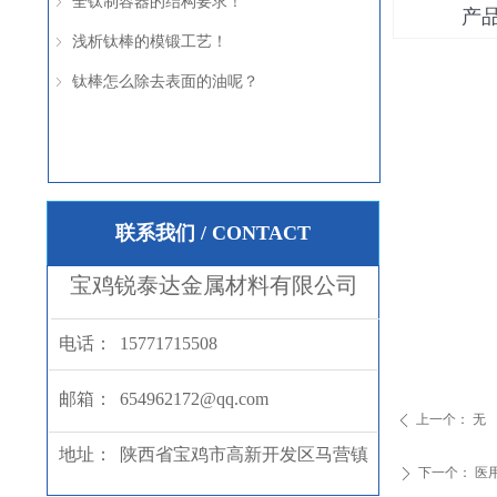
全钛制容器的结构要求！
ꁇ
产
浅析钛棒的模锻工艺！
ꁇ
钛棒怎么除去表面的油呢？
ꁇ
联系我们 / CONTACT
宝鸡锐泰达金属材料有限公司
电话：
15771715508
邮箱：
654962172@qq.com
上一个：
无
ꄴ
地址：
陕西省宝鸡市高新开发区马营镇
下一个：
医
ꄲ