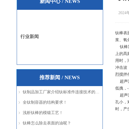
新闻中心 / NEWS
2024
钛棒表
行业新闻
浆、氧
钛棒加
上的髙
用时，
冲击波
烈搅拌
推荐新闻 / NEWS
超声波
低拽，-
钛制品加工厂家介绍钛标准件连接技术的优点及安全性能！
ꁇ
超声波
孔小，
全钛制容器的结构要求！
ꁇ
时，产
浅析钛棒的模锻工艺！
ꁇ
钛棒怎么除去表面的油呢？
ꁇ