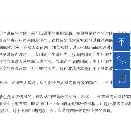
无油设备的时候，是可以采用的擦刷除油。在用擦刷除油的时候，是可以
ꁸ
或者的去污粉再来回刷洗的，这样反复几次其实就可以将油彻底的除掉了
液一齐放人滚筒内，加盖密封，以60~100r/mhi转速进行滚打除油。
中发射超声波时，于某瞬间产生减压力，接着的瞬间产生压缩力的作用，
ꂅ
回到顶部
解的气体进人苒中而形成气泡。气泡产生后的瞬间，由于压缩力的作用，
千度的高温及数十万千帕的历力。超声波清洗就是利用了冲击波对油膜的
ꀥ
15771715508
两种。采用投人式时，应将振子放人槽内很有效的部位。工件小时采用髙
微信二维码
缺点是直线传播的，难以达到被遮蔽的部分，因此，工件在槽内宜旋转或
部照射方式，即采用0.1～0.4cm的无孔簿板作底板，让超声波透过底
涤能力。对于不同组成的除油液，应通过试验来寻找上佳的温度。