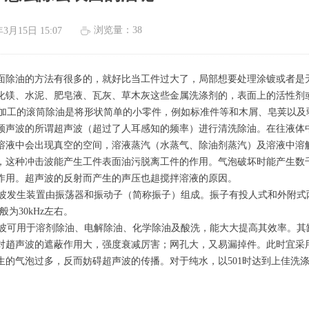
浏览量：
38
年3月15日
15:07
ꄘ
面除油的方法有很多的，就好比当工件过大了，局部想要处理涂镀或者是
化镁、水泥、肥皂液、瓦灰、草木灰这些金属洗涤剂的，表面上的活性剂
工的滚筒除油是将形状简单的小零件，例如标准件等和木屑、皂荚以及弱碱性溶
频声波的所谓超声波（超过了人耳感知的频率）进行清洗除油。在往液体
溶液中会出现真空的空间，溶液蒸汽（水蒸气、除油剂蒸汽）及溶液中溶
，这种冲击波能产生工件表面油污脱离工件的作用。气泡破坏时能产生数
作用。超声波的反射而产生的声压也趄搅拌溶液的原因。
发生装置由振荡器和振动子（简称振子）组成。振子有投人式和外附式
般为30kHz左右。
可用于溶剂除油、电解除油、化学除油及酸洗，能大大提高其效率。其
对趙声波的遮蔽作用大，强度衰减厉害；网孔大，又易漏掉件。此时宜采用底
生的气泡过多，反而妨碍超声波的传播。对于纯水，以501时达到上佳洗