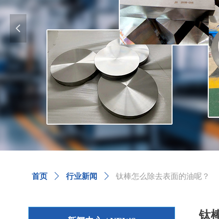
넳
首页
ꄲ
行业新闻
ꄲ
钛棒怎么除去表面的油呢？
钛